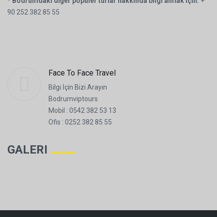
* Bodrumdaki diğer popüler turlar hakkında bilgi almak için:
+
90 252 382 85 55
Face To Face Travel
Bilgi İçin Bizi Arayın
Bodrumviptours
Mobil : 0542 382 53 13
Ofis : 0252 382 85 55
GALERI