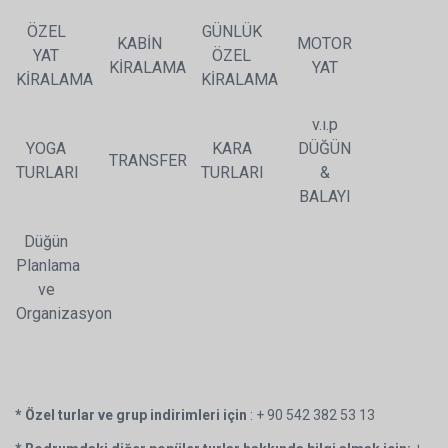
ÖZEL
GÜNLÜK
KABİN
MOTOR
YAT
ÖZEL
KİRALAMA
YAT
KİRALAMA
KİRALAMA
v.ı.p
YOGA
KARA
DÜĞÜN
TRANSFER
TURLARI
TURLARI
&
BALAYI
Düğün
Planlama
ve
Organizasyon
* Özel turlar ve grup indirimleri için
: + 90 542 382 53 13