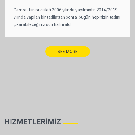
Cemre Junior guleti 2006 yılında yapılmıştır. 2014/2019
yılında yapılan bir tadilattan sonra, bugün hepinizin tadını
çıkarabileceğiniz son halini aldı.
SEE MORE
HİZMETLERİMİZ