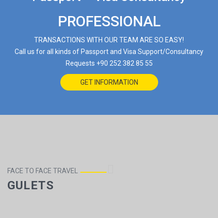
PROFESSIONAL
TRANSACTIONS WITH OUR TEAM ARE SO EASY!
Call us for all kinds of Passport and Visa Support/Consultancy
Requests
+90 252 382 85 55
GET INFORMATION
FACE TO FACE TRAVEL
GULETS