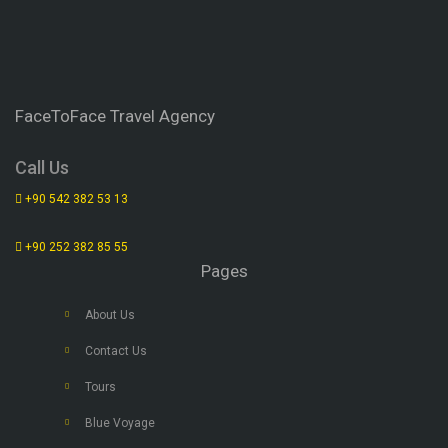
FaceToFace Travel Agency
Call Us
+90 542 382 53 13
+90 252 382 85 55
Pages
About Us
Contact Us
Tours
Blue Voyage